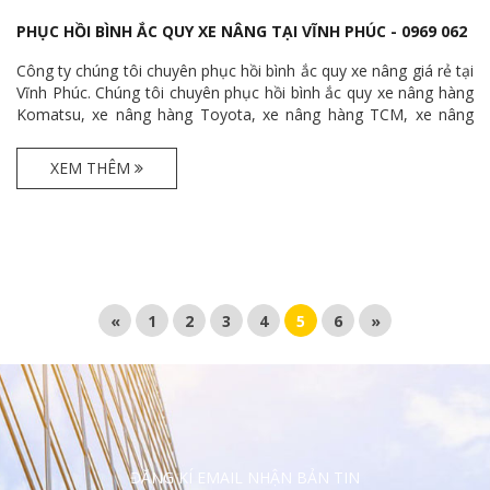
PHỤC HỒI BÌNH ẮC QUY XE NÂNG TẠI VĨNH PHÚC - 0969 062
541
Công ty chúng tôi chuyên phục hồi bình ắc quy xe nâng giá rẻ tại
Vĩnh Phúc. Chúng tôi chuyên phục hồi bình ắc quy xe nâng hàng
Komatsu, xe nâng hàng Toyota, xe nâng hàng TCM, xe nâng
hàng Mitsubishi, xe nâng hàng Doosan, xe nâng hàng Hyster, xe
nâng hàng Huyndai với giá cả cạnh tranh.
XEM THÊM
«
1
2
3
4
5
6
»
ĐĂNG KÍ EMAIL NHẬN BẢN TIN