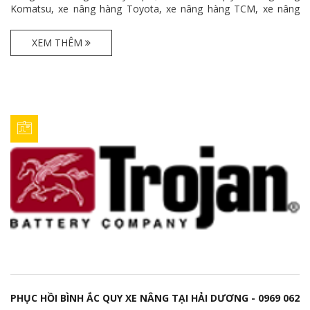
Komatsu, xe nâng hàng Toyota, xe nâng hàng TCM, xe nâng
hàng Mitsubishi, xe nâng hàng Doosan, xe nâng hàng Hyster, xe
nâng hàng Huyndai với giá cả cạnh tranh.
XEM THÊM
PHỤC HỒI BÌNH ẮC QUY XE NÂNG TẠI HẢI DƯƠNG - 0969 062