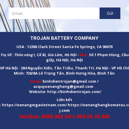
TROJAN BATTERY COMPANY
USA : 12380 Clark Street Santa Fe Springs, CA 90670
Trụ Sở : Thôn vàng I, Cổ Bi, Gia Lâm, Hà Nội -
Kho:
Số 1 Phạm Hùng, Cầu
giấy, Hà Nội, Hà Nội
VP Hà Nội : 284 Nguyễn Xiển, Tân Triều, Thanh Trì, Hà Nội - VP Hồ Chí
Minh: 726/8A Lê Trọng Tấn, Bình Hưng Hòa, Bình Tân
Email:
binhdientrojan@gmail.com /
acquyxenanghang@gmail.com
Website:
http://binhdientrojan.com
/
Liên kết
:
https://xenangmgavietnam.com/
https://xenanghangkomatsu.c
j.com
Hotline: 0969 062 541/ 094 55 33 840