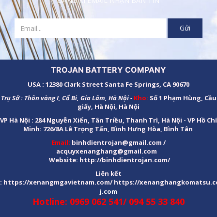
ĐĂNG KÍ EMAIL NHẬN BẢN TIN
TROJAN BATTERY COMPANY
USA : 12380 Clark Street Santa Fe Springs, CA 90670
Trụ Sở : Thôn vàng I, Cổ Bi, Gia Lâm, Hà Nội -
Kho:
Số 1 Phạm Hùng, Cầu
giấy, Hà Nội, Hà Nội
VP Hà Nội : 284 Nguyễn Xiển, Tân Triều, Thanh Trì, Hà Nội - VP Hồ Chí
Minh: 726/8A Lê Trọng Tấn, Bình Hưng Hòa, Bình Tân
Email:
binhdientrojan@gmail.com /
acquyxenanghang@gmail.com
Website:
http://binhdientrojan.com
/
Liên kết
:
https://xenangmgavietnam.com/
https://xenanghangkomatsu.c
j.com
Hotline: 0969 062 541/ 094 55 33 840